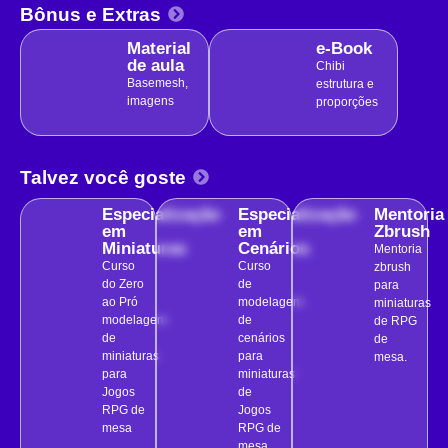
Bônus e Extras
Material
e-Book
de aula
Chibi
Basemesh,
estrutura e
imagens
proporções
Talvez você goste
Especialização
Especialização
Mentoria
em
em
Zbrush
Miniaturas
Cenários
Mentoria
Curso
Curso
zbrush
do Zero
de
para
ao Pró
modelagem
miniaturas
modelagem
de
de RPG
de
cenários
de
miniaturas
para
mesa.
para
miniaturas
Jogos
de
RPG de
Jogos
mesa
RPG de
mesa